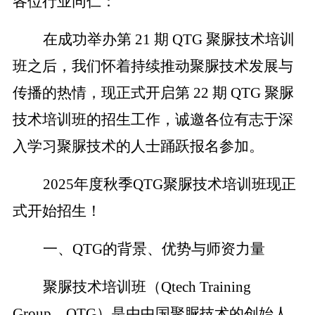
各位行业同仁：
在成功举办第
21
期
QTG
聚脲技术培训
班之后，我们怀着持续推动聚脲技术发展与
传播的热情，现正式开启第
22
期
QTG
聚脲
技术培训班的招生工作，诚邀各位有志于深
入学习聚脲技术的人士踊跃报名参加。
202
5
年度秋
季
QTG
聚脲技术
培训班现正
式开始招生！
一、
QTG
的
背景
、
优势与
师资力量
聚脲技术培训班（
Qtech Training
Group
，
QTG
）是由中国聚脲技术的创始人