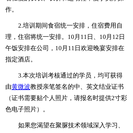
作
。
2.
培训期间食宿统一安排，住宿费用自
理，住宿
将
统一安排
。
10
月
11
日、
10
月
12
日
午饭安排在
公司，
10
月
11
日欢迎晚宴安排在
指定酒店
。
3
.
本次培训考核通过的学员，均可获得
由
黄微波
教授亲
笔
签名的中、英文结业证书
（证书需要贴个人照片，请
报名时提供
2
寸彩
色
电子
照片）。
如果
您
渴望在聚脲技术领域深入学习、