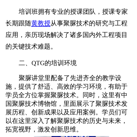
培训班拥有专业的授课团队，授课专家
长期跟随
黄教授
从事聚脲技术的研究与工程
应用，亲历现场解决了诸多国内外工程项目
的关键技术难题。
二、
QTG
的
培训环境
聚脲讲堂
里配备了先进
齐全
的教学
设
施
，提供
了
舒适、高效的学习环境
，有助于
学员全方位掌握聚脲技术
。同时，
这里有中
国
聚脲
技术
博物馆，
里面展示了
聚脲技术发
展历程、创新成果以及应用案例。学员们可
以在这里深入了解聚脲技术的历史与未来，
拓宽视野，激发创新思维。