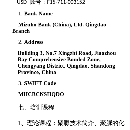
账号：
USD
F15-711-003152
1.
Bank Name
Mizuho Bank (China), Ltd.
Qingdao
Branch
2.
A
ddress
Building 3, No.7 Xingzhi Road, Jiaozhou
Bay Comprehensive Bonded Zone,
Chengyang District, Qingdao, Shandong
Province, China
3.
SWIFT
Code
MHCBCNSHQDO
七、培训课程
1
、理论课程：聚脲技术简介、聚脲的化