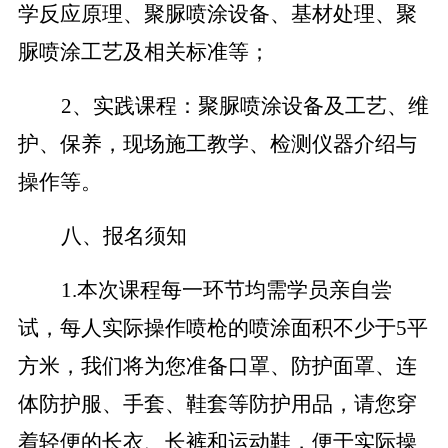
学反应原理、聚脲喷涂设备、基材处理、聚
脲喷涂工艺及相关标准等；
2
、实践课程：聚脲喷涂设备及工艺、维
护、保养，现场施工教学、检测仪器介绍与
操作等。
八、报名须知
1.
本次课程每一环节均需学员亲自尝
试，每人实际操作喷枪的喷涂面积不少于
5
平
方米，
我们将
为您准备口罩、防护
面罩
、
连
体
防护服、手套、鞋套等防护用品，请您
穿
着
轻便的长衣
、
长裤和运动鞋
，便于实际操