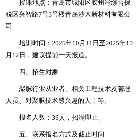
授课地点：
青岛市城阳区胶州湾综合保
税区兴智路
7
号
3
号楼青岛沙木新材料有限公
司
。
培训时间：
2025
年
10
月
11
日至
2025
年
10
月
12
日，建议提前一天报道。
四、招生对象
聚脲行业从业者、相关工程技术
及管理
人员、对聚脲技术感兴趣的人士等。
报名人数：
36
人，招满即止。
五、联系
报名方式及截止时间